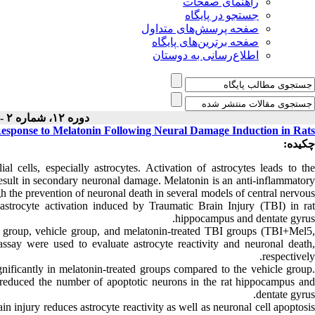
راهنمای صفحات
جستجو در پایگاه
صفحه پرسش‌های متداول
صفحه برترین‌های پایگاه
اطلاع‌رسانی به دوستان
دوره ۱۲، شماره ۲ - ( ۱۲-۱۳۹۹ )
esponse to Melatonin Following Neural Damage Induction in Rats
چکیده:
l cells, especially astrocytes. Activation of astrocytes leads to the
esult in secondary neuronal damage. Melatonin is an anti-inflammatory
gh the prevention of neuronal death in several models of central nervous
 astrocyte activation induced by Traumatic Brain Injury (TBI) in rat
hippocampus and dentate gyrus.
 group, vehicle group, and melatonin‐treated TBI groups (TBI+Mel5,
 were used to evaluate astrocyte reactivity and neuronal death,
respectively.
nificantly in melatonin‐treated groups compared to the vehicle group.
 reduced the number of apoptotic neurons in the rat hippocampus and
dentate gyrus.
ain injury reduces astrocyte reactivity as well as neuronal cell apoptosis