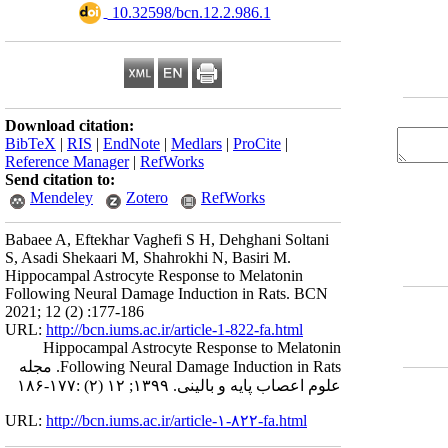
‎ 10.32598/bcn.12.2.986.1
Download citation:
BibTeX
|
RIS
|
EndNote
|
Medlars
|
ProCite
|
Reference Manager
|
RefWorks
Send citation to:
Mendeley
Zotero
RefWorks
Babaee A, Eftekhar Vaghefi S H, Dehghani Soltani
S, Asadi Shekaari M, Shahrokhi N, Basiri M.
Hippocampal Astrocyte Response to Melatonin
Following Neural Damage Induction in Rats. BCN
2021; 12 (2) :177-186
URL:
http://bcn.iums.ac.ir/article-1-822-fa.html
Hippocampal Astrocyte Response to Melatonin
Following Neural Damage Induction in Rats. مجله
علوم اعصاب پایه و بالینی. ۱۳۹۹; ۱۲ (۲) :۱۷۷-۱۸۶
URL:
http://bcn.iums.ac.ir/article-۱-۸۲۲-fa.html