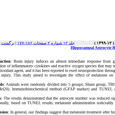
برگشت ب
|
جلد ۱۲ شماره ۲ صفحات ۱۸۶-۱۷۷
Hippocampal Astrocyte R
uction
: Brain injury induces an almost immediate response from glia
tion of inflammatory cytokines and reactive oxygen species that may r
ioxidant agent, and it has been reported to exert neuroprotection throu
 injury. This study aimed to investigate the effect of melatonin on
ds
: Animals were randomly divided into 5 groups; Sham group, TBI
l20). Immunohistochemical method (GFAP marker) and TUNEL assay
s
: The results demonstrated that the astrocyte number was reduced sig
onally, based on TUNEL results, melatonin administration noticeably
usion
: In general, our findings suggest that melatonin treatment after br