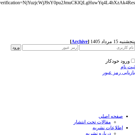
e-verification=NjYuzjcWjJ9sY0pu2JmuCKlQLgHuwYq4L4hXzAk4Res
[
Archive
]
پنجشنبه 15 مرداد 1405
ورود خودکار
ثبت نام
بازیابی رمز عبور
صفحه اصلی
مقالات تحت انتشار
اطلاعات نشریه
درباره نشریه