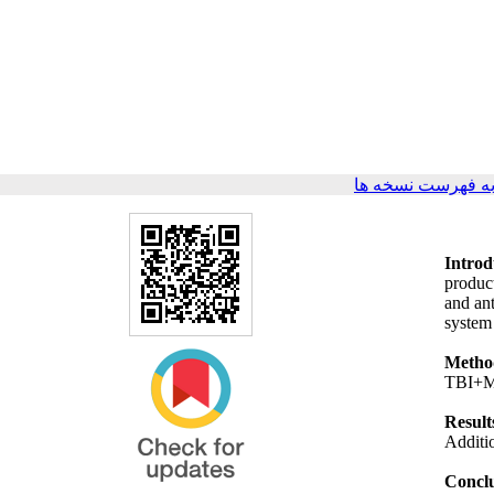
ه فهرست نسخه ها
Introd
produc
and ant
system
Metho
TBI+Me
Result
Additi
Concl