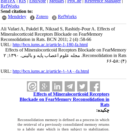
BibTeX
|
RIS
|
EndNote
|
Medlars
|
ProCite
|
Reference Manager
|
RefWorks
Send citation to:
Mendeley
Zotero
RefWorks
Ali Vafaei A, Pakdel R, Nikzad S, Rashidy-Pour A. Effects of
Mineralocorticoid Receptors Blockade on FearMemory
Reconsolidation in Rats. BCN 2011; 2 (4) :58-66
URL:
http://bcn.iums.ac.ir/article-1-180-fa.html
Effects of Mineralocorticoid Receptors Blockade on FearMemory
Reconsolidation in Rats. مجله علوم اعصاب پایه و بالینی. ۱۳۹۰; ۲
(۴) :۵۸-۶۶
URL:
http://bcn.iums.ac.ir/article-۱-۱۸۰-fa.html
Effects of Mineralocorticoid Receptors
Blockade on FearMemory Reconsolidation in
Rats
چکیده:
Reconsolidation memory is defined as a process in which
the retrieval of a previously consolidated memory returns
to a labile state which is then subject to stabilization.