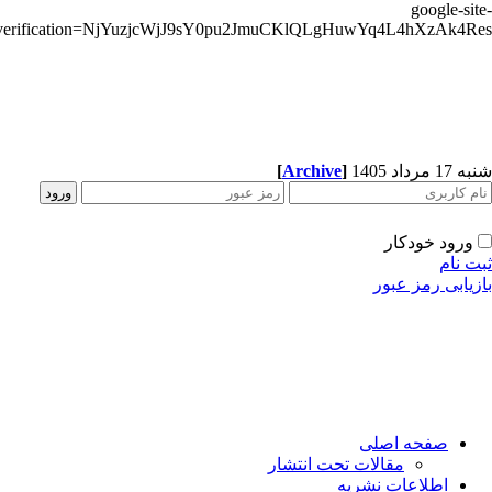
google-sit
verification=NjYuzjcWjJ9sY0pu2JmuCKlQLgHuwYq4L4hXzAk4R
[
Archive
]
1 مرداد 1405
ورود خودکار
ت نام
زیابی رمز عبور
صفحه اصلی
مقالات تحت انتشار
اطلاعات نشریه