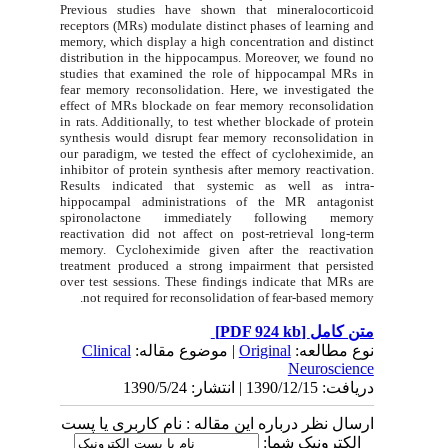
Previous studies have shown that mineralocorticoid
receptors (MRs) modulate distinct phases of learning and
memory, which display a high concentration and distinct
distribution in the hippocampus. Moreover, we found no
studies that examined the role of hippocampal MRs in
fear memory reconsolidation. Here, we investigated the
effect of MRs blockade on fear memory reconsolidation
in rats. Additionally, to test whether blockade of protein
synthesis would disrupt fear memory reconsolidation in
our paradigm, we tested the effect of cycloheximide, an
inhibitor of protein synthesis after memory reactivation.
Results indicated that systemic as well as intra-
hippocampal administrations of the MR antagonist
spironolactone immediately following memory
reactivation did not affect on post-retrieval long-term
memory. Cycloheximide given after the reactivation
treatment produced a strong impairment that persisted
over test sessions. These findings indicate that MRs are
not required for reconsolidation of fear-based memory.
[PDF 924 kb]
متن کامل
Clinical
| موضوع مقاله:
Original
نوع مطالعه:
Neuroscience
دریافت: 1390/12/15 | انتشار: 1390/5/24
ارسال نظر درباره این مقاله : نام کاربری یا پست
الکترونیک شما: