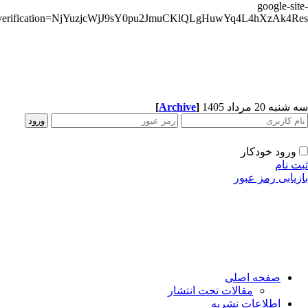
google-si
verification=NjYuzjcWjJ9sY0pu2JmuCKlQLgHuwYq4L4hXzAk4R
به 20 مرداد 1405
]
Archive
[
ورود خودکار
 نام
یابی رمز عبور
صفحه اصلی
مقالات تحت انتشار
اطلاعات نشریه